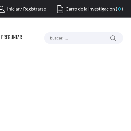
Iniciar / Registrarse
Carro de la investigacion
(
0
)
PREGUNTAR